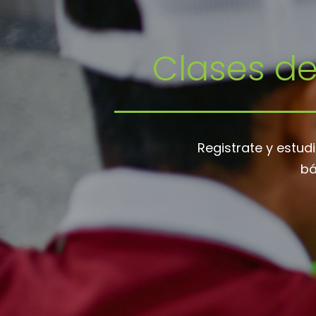
Clases d
Registrate y estud
bá