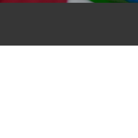
Curso De Inglés – Niveles
Suscr
Beginner
Elementary
Pre-Intermediate
Intermediate
Advance