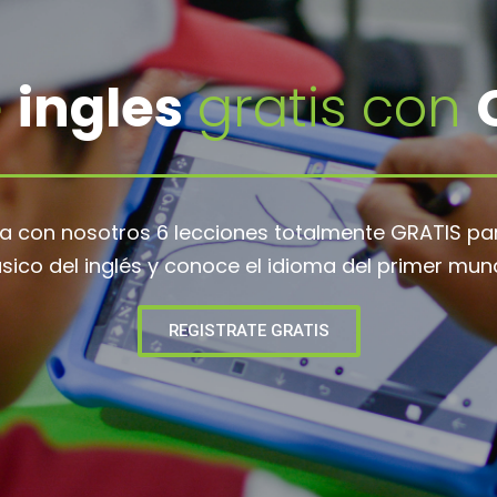
e
ingles
gratis con
ia con nosotros 6 lecciones totalmente GRATIS pa
sico del inglés y conoce el idioma del primer mun
REGISTRATE GRATIS