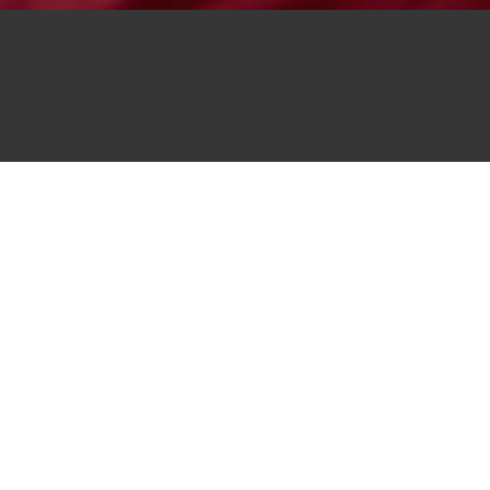
0255 – 6210355
0426 - 5651693
0416 - 0259122
english_academy2002@hotmail.com
english_academy2002@hotmail.com