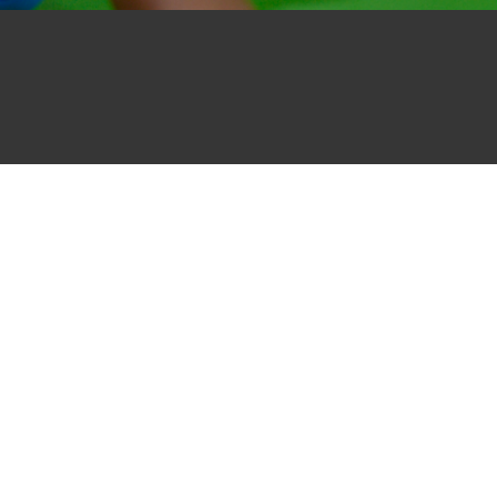
ibete
Ingresar