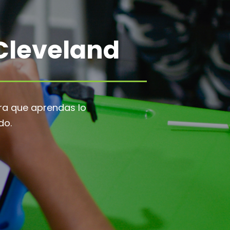
Cleveland
ra que aprendas lo
do.