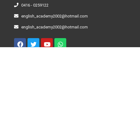
0416 - 0259122
english_academy2002@hotmail.com
english_academy2002@hotmail.com
Curso De Inglés – Niveles
Beginner
Elementary
Pre-Intermediate
Intermediate
Advance