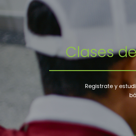
Clases d
Registrate y estud
bá