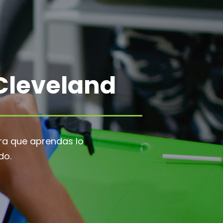
Cleveland
ra que aprendas lo
do.