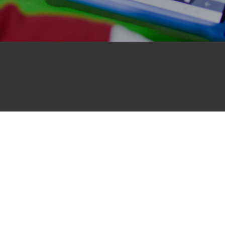
Curso De Inglés – Niveles
Suscr
Beginner
Elementary
Pre-Intermediate
Intermediate
Advance