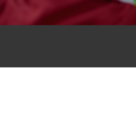
0255 – 6210355
0426 - 5651693
0416 - 0259122
english_academy2002@hotmail.com