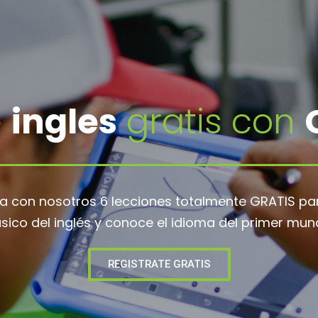
e
ingles
gratis con
ia con nosotros 6 lecciones totalmente GRATIS pa
sico del inglés y conoce el idioma del primer mun
REGISTRATE GRATIS