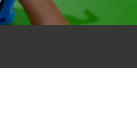
ibete
Ingresar