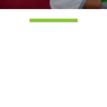
REGISTRATE GRATIS
Suscribete
Ingresar
0255 – 6210355
0426 - 5651693