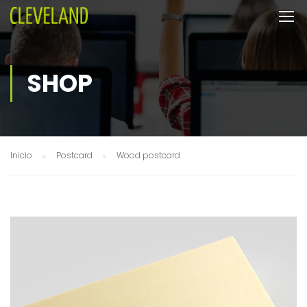
SHOP
Inicio
Postcard
Wood postcard