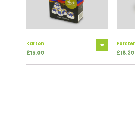
Karton
Furste
£
15.00
£
18.30