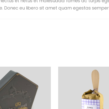
enectus et netus et malesuada fames ac turpis eg
nte. Donec eu libero sit amet quam egestas semper. 