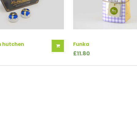
n hutchen
Funka
£
11.80