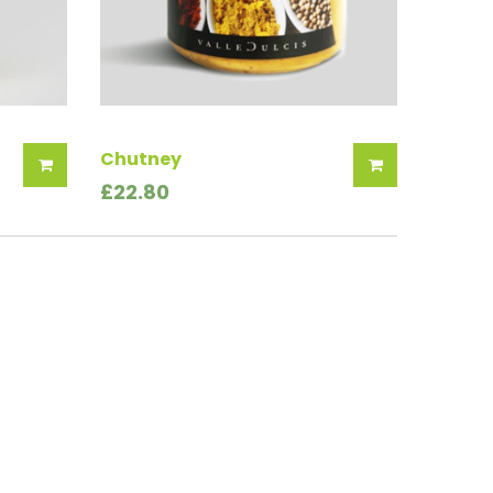
Chutney
£
22.80