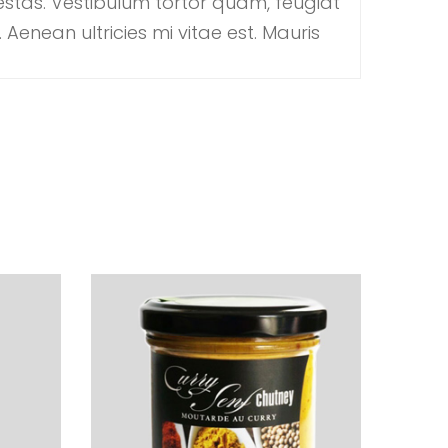
estas. Vestibulum tortor quam, feugiat
Aenean ultricies mi vitae est. Mauris