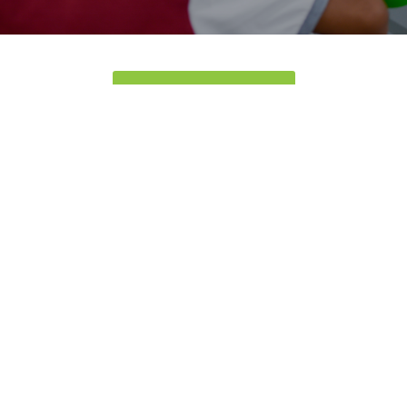
REGISTRATE GRATIS
Suscribete
Ingresar
0255 – 6210355
0426 - 5651693