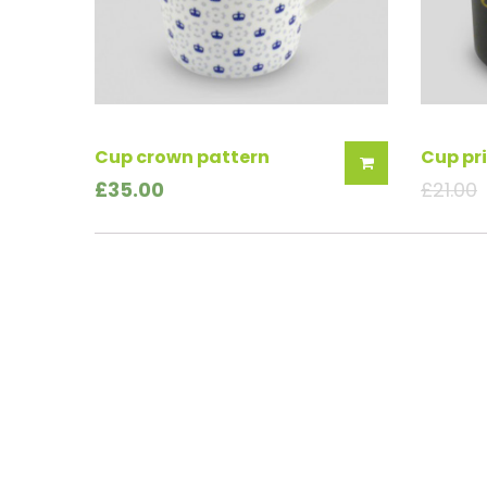
Cup crown pattern
Cup pr
£
35.00
£
21.00