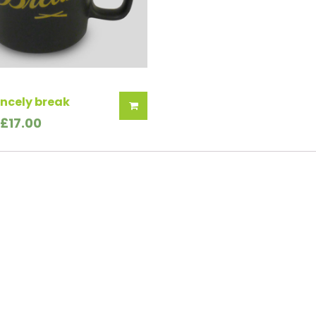
incely break
£
17.00