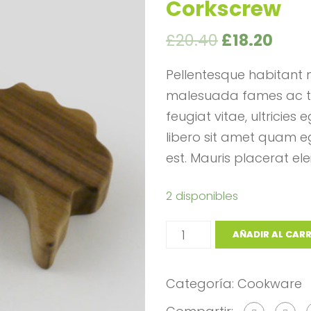
Corkscrew
£
20.40
£
18.20
Pellentesque habitant m
malesuada fames ac tu
feugiat vitae, ultricies
libero sit amet quam eg
est. Mauris placerat ele
2 disponibles
AÑADIR AL CAR
Categoría:
Cookware