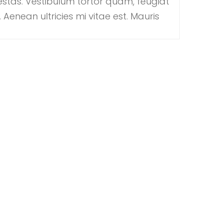
estas. Vestibulum tortor quam, feugiat
Aenean ultricies mi vitae est. Mauris