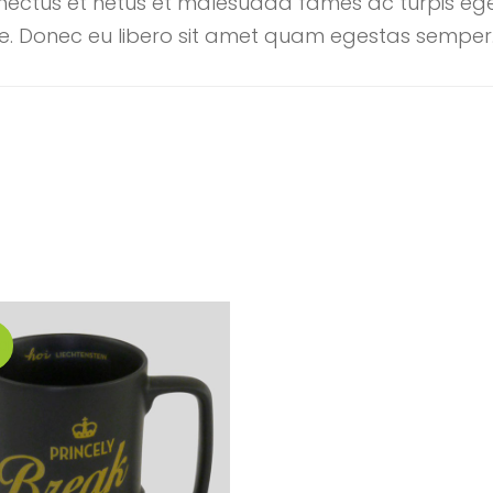
enectus et netus et malesuada fames ac turpis eg
nte. Donec eu libero sit amet quam egestas semper. 
a!