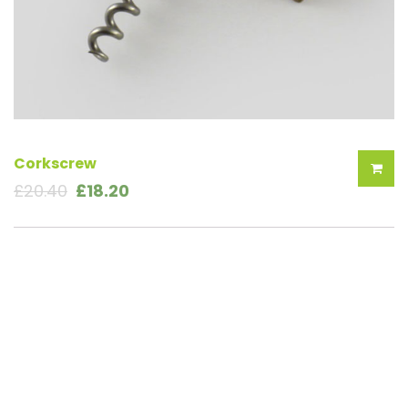
Corkscrew
£
20.40
£
18.20