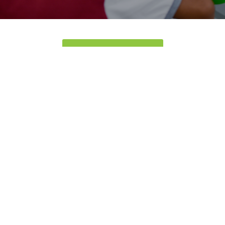
REGISTRATE GRATIS
Suscribete
Ingresar
0255 – 6210355
0426 - 5651693