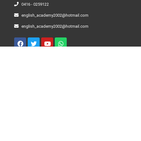
0416 - 0259122
english_academy2002@hotmail.com
english_academy2002@hotmail.com
Curso De Inglés – Niveles
Beginner
Elementary
Pre-Intermediate
Intermediate
Advance